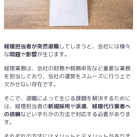
経理担当者が突然退職
してしまうと、会社には様々
な
問題
や
影響
が生じます。
経理業務は、会社の財務や税務申告など重要な業務
を担当しており、会社の運営をスムーズに行う上で
欠かせない存在です。
そこで、退職によって生じる課題を解決するために
は、経理担当者の
新規採用
や
派遣
、
経理代行業者へ
の依頼
などいずれかの方法で対応する必要がありま
す。
それぞれの方法にはメリットとデメリットがありま