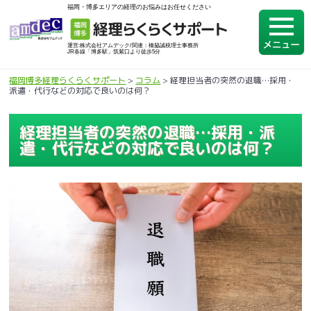
福岡・博多エリアの経理のお悩みはお任せください
運営:株式会社アムデック/関連：橋脇誠税理士事務所
JR各線「博多駅」筑紫口より徒歩5分
福岡博多経理らくらくサポート
>
コラム
>
経理担当者の突然の退職…採用・
派遣・代行などの対応で良いのは何？
経理担当者の突然の退職…採用・派
遣・代行などの対応で良いのは何？