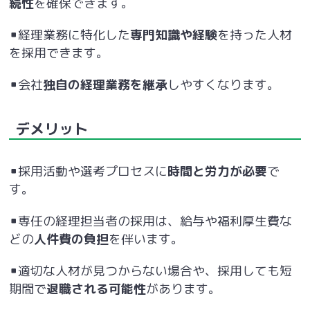
続性
を確保できます。
▪経理業務に特化した
専門知識や経験
を持った人材
を採用できます。
▪会社
独自の経理業務を継承
しやすくなります。
デメリット
▪採用活動や選考プロセスに
時間と労力が必要
で
す。
▪専任の経理担当者の採用は、給与や福利厚生費な
どの
人件費の負担
を伴います。
▪適切な人材が見つからない場合や、採用しても短
期間で
退職される可能性
があります。