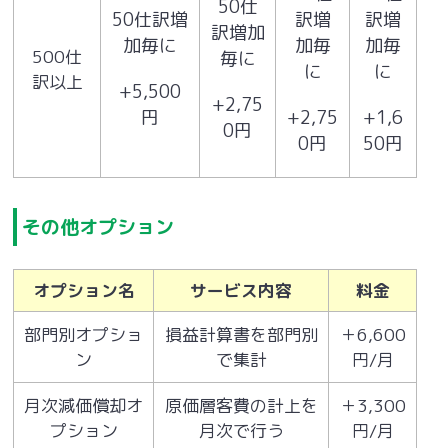
50仕
50仕訳増
訳増
訳増
訳増加
加毎に
加毎
加毎
500仕
毎に
に
に
訳以上
+5,500
+2,75
円
+2,75
+1,6
0円
0円
50円
その他オプション
オプション名
サービス内容
料金
部門別オプショ
損益計算書を部門別
＋6,600
ン
で集計
円/月
月次減価償却オ
原価層客費の計上を
＋3,300
プション
月次で行う
円/月