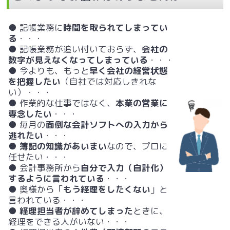
● 記帳業務に
時間を取られてしまってい
る
・・・
● 記帳業務が追い付いておらず、
会社の
数字が見えなくなってしまっている
・・・
● 今よりも、もっと
早く会社の経営状態
を把握したい
（自社では対応しきれな
い）・・・
● 作業的な仕事ではなく、
本業の営業に
専念したい
・・・
● 毎月の
面倒な会計ソフトへの入力から
逃れたい
・・・
●
簿記の知識があいまい
なので、プロに
任せたい・・・
● 会計事務所から
自分で入力（自計化）
するように言われている
・・・
● 奥様から「
もう経理をしたくない
」と
言われている・・・
●
経理担当者が辞めてしまった
ときに、
経理をできる人がいない・・・