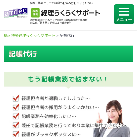
福岡・博多エリアの経理のお悩みはお任せください
運営:株式会社アムデック/関連：橋脇誠税理士事務所
JR各線「博多駅」筑紫口より徒歩5分
福岡博多経理らくらくサポート
>
記帳代行
記帳代行