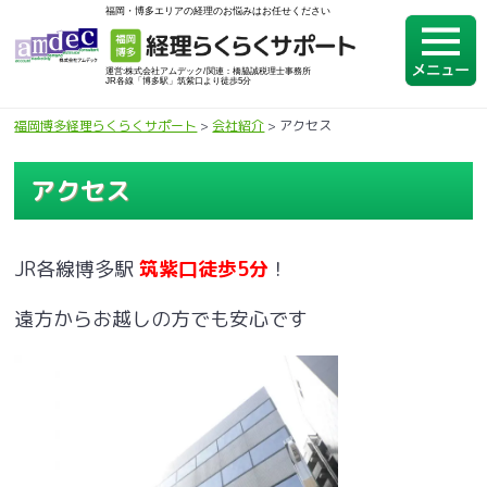
福岡・博多エリアの経理のお悩みはお任せください
運営:株式会社アムデック/関連：橋脇誠税理士事務所
JR各線「博多駅」筑紫口より徒歩5分
福岡博多経理らくらくサポート
>
会社紹介
>
アクセス
アクセス
JR各線博多駅
筑紫口徒歩5分
！
遠方からお越しの方でも安心です